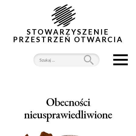
STOWARZYSZENIE
PRZESTRZEŃ OTWARCIA
Szukaj:
STRONA GŁÓWNA
PROJEKTY
Obecności
AJSKA. MIEJSCA I
nieusprawiedliwione
PRZESTRZENIE
EDUKACJA DLA WOLNOŚCI