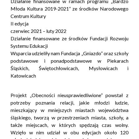
Działanie finansowane w ramach programu „Bardzo
STOWARZYSZENIA
Młoda Kultura 2019-2021” ze środków Narodowego
Centrum Kultury
KONTAKT
II edycja
czerwiec 2021 – luty 2022
Działanie finansowane ze środków Fundacji Rozwoju
Systemu Edukacji
Wsparcia udzieliły nam Fundacja „Gniazdo” oraz szkoły
podstawowe i ponadpodstawowe w Piekarach
Śląskich, Świętochłowicach, Mysłowicach i
Katowicach
Projekt „Obecności nieusprawiedliwione” powstał z
potrzeby poznania relacji, jakie młodzi ludzie,
mieszkający w mniejszych miastach województwa
śląskiego, tworzą w przestrzeniach miasta, szkoły, a
także miejscach, w których spędzają czas wolny.
Wzięło w nim udział w obu edycjach około 120